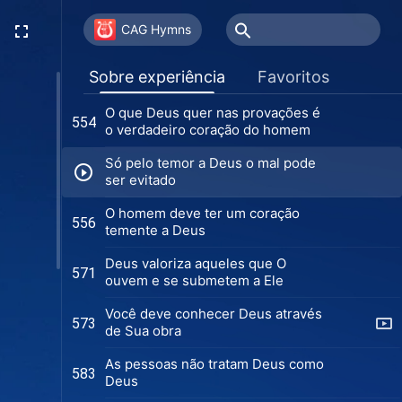
O julgamento de Deus nos dá vida
545
CAG Hymns
As palavras de Deus são o caminho
551
Sobre experiência
Favoritos
que o homem deve seguir
O que Deus quer nas provações é
554
o verdadeiro coração do homem
Só pelo temor a Deus o mal pode
ser evitado
O homem deve ter um coração
556
temente a Deus
Deus valoriza aqueles que O
571
ouvem e se submetem a Ele
Você deve conhecer Deus através
573
de Sua obra
As pessoas não tratam Deus como
583
Deus