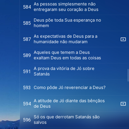
As pessoas simplesmente não
584
entregaram seu coração a Deus
Deus põe toda Sua esperança no
585
homem
As expectativas de Deus para a
587
humanidade não mudaram
Aqueles que temem a Deus
589
exaltam Deus em todas as coisas
A prova da vitória de Jó sobre
591
Satanás
Como pôde Jó reverenciar a Deus?
593
A atitude de Jó diante das bênçãos
594
de Deus
Só os que derrotam Satanás são
596
salvos