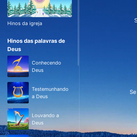
S
Hinos da igreja
Hinos das palavras de
Deus
Conhecendo
Deus
Testemunhando
Se
a Deus
Louvando a
Deus