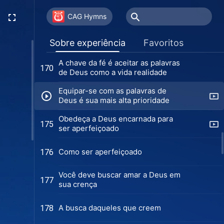
Os requisitos necessários para ser
163
aperfeiçoado
CAG Hymns
A importância das palavras de
168
Sobre experiência
Favoritos
Deus
A chave da fé é aceitar as palavras
170
de Deus como a vida realidade
Equipar-se com as palavras de
Deus é sua mais alta prioridade
Obedeça a Deus encarnada para
175
ser aperfeiçoado
Como ser aperfeiçoado
176
Você deve buscar amar a Deus em
177
sua crença
A busca daqueles que creem
178