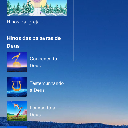
Hinos da igreja
Hinos das palavras de
Deus
Conhecendo
Deus
Testemunhando
a Deus
Louvando a
Deus