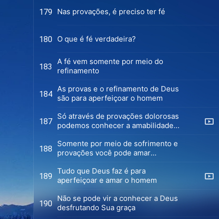
Nas provações, é preciso ter fé
179
O que é fé verdadeira?
180
A fé vem somente por meio do
183
refinamento
As provas e o refinamento de Deus
184
são para aperfeiçoar o homem
Só através de provações dolorosas
187
podemos conhecer a amabilidade
de Deus
Somente por meio de sofrimento e
188
provações você pode amar
verdadeiramente a Deus
Tudo que Deus faz é para
189
aperfeiçoar e amar o homem
Não se pode vir a conhecer a Deus
190
desfrutando Sua graça