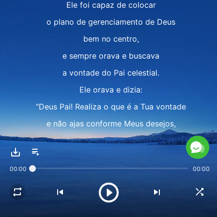
Ele foi capaz de colocar
o plano de gerenciamento de Deus
bem no centro,
e sempre orava e buscava
a vontade do Pai celestial.
Ele orava e dizia:
“Deus Pai! Realiza o que é a Tua vontade
e não ajas conforme Meus desejos,
mas conforme o Teu plano.
O homem pode ser fraco,
00:00
00:00
mas por que Tu deverias Te importar com ele?
Como poderia o homem ser digno
de Tua preocupação,