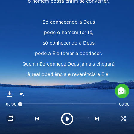
o homem possa enfim se converter.
Só conhecendo a Deus
pode o homem ter fé,
só conhecendo a Deus
pode a Ele temer e obedecer.
Quem não conhece Deus jamais chegará
à real obediência e reverência a Ele.
O homem só pode amar a Deus
00:00
00:00
conhecendo a Deus.
E não importa como ele busque
ou o que busque ganhar,