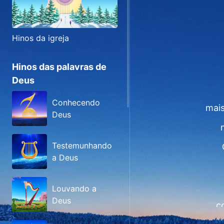
Hinos da igreja
Hinos das palavras de
Deus
Conhecendo
mais
Deus
Testemunhando
a Deus
Louvando a
Deus
c