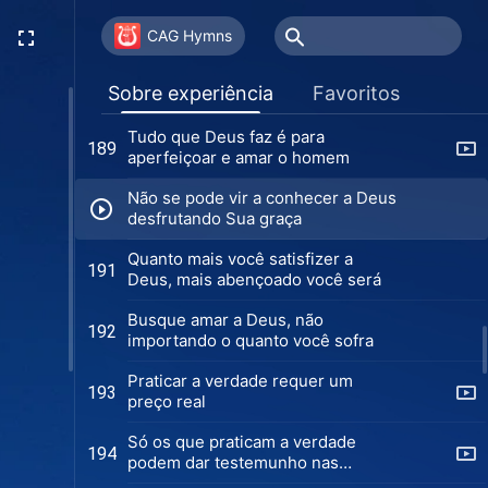
Só através de provações dolorosas
187
podemos conhecer a amabilidade
CAG Hymns
de Deus
Somente por meio de sofrimento e
188
Sobre experiência
Favoritos
provações você pode amar
verdadeiramente a Deus
Tudo que Deus faz é para
189
aperfeiçoar e amar o homem
Não se pode vir a conhecer a Deus
desfrutando Sua graça
Quanto mais você satisfizer a
191
Deus, mais abençoado você será
Busque amar a Deus, não
192
importando o quanto você sofra
Praticar a verdade requer um
193
preço real
Só os que praticam a verdade
194
podem dar testemunho nas
provações (Versão 1)