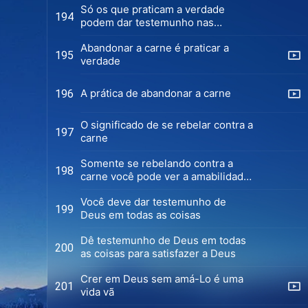
Só os que praticam a verdade
194
podem dar testemunho nas
provações (Versão 2)
Abandonar a carne é praticar a
195
verdade
A prática de abandonar a carne
196
O significado de se rebelar contra a
197
carne
Somente se rebelando contra a
198
carne você pode ver a amabilidade
de Deus
Você deve dar testemunho de
199
Deus em todas as coisas
Dê testemunho de Deus em todas
200
as coisas para satisfazer a Deus
Crer em Deus sem amá-Lo é uma
201
vida vã