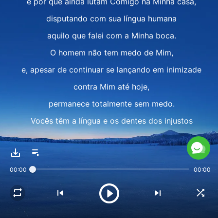
e por que ainda lutam Comigo na Minha casa,
disputando com sua língua humana
aquilo que falei com a Minha boca.
O homem não tem medo de Mim,
e, apesar de continuar se lançando em inimizade
contra Mim até hoje,
permanece totalmente sem medo.
Vocês têm a língua e os dentes dos injustos
em sua boca.
Suas palavras e ações são
00:00
00:00
como as da serpente que induziu Eva a pecar.
Vocês exigem mutuamente
olho por olho e dente por dente