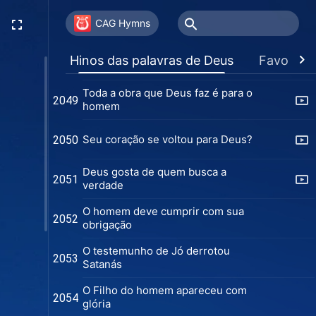
O caráter de Deus é gradualmente
2047
CAG Hymns
revelado ao homem na Era do
Reino
Como viver uma vida de
Hinos das palavras de Deus
Favoritos
2048
obediência
Toda a obra que Deus faz é para o
2049
homem
Seu coração se voltou para Deus?
2050
Deus gosta de quem busca a
2051
verdade
O homem deve cumprir com sua
2052
obrigação
O testemunho de Jó derrotou
2053
Satanás
O Filho do homem apareceu com
2054
glória