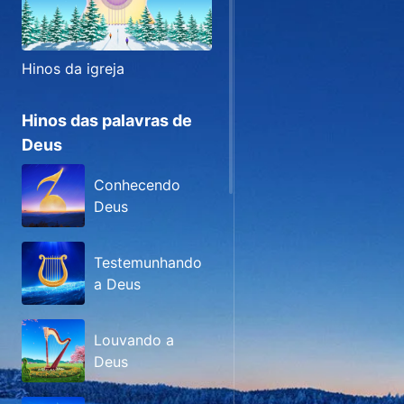
Hinos da igreja
Hinos das palavras de
Deus
Conhecendo
Deus
Testemunhando
a Deus
Louvando a
Deus