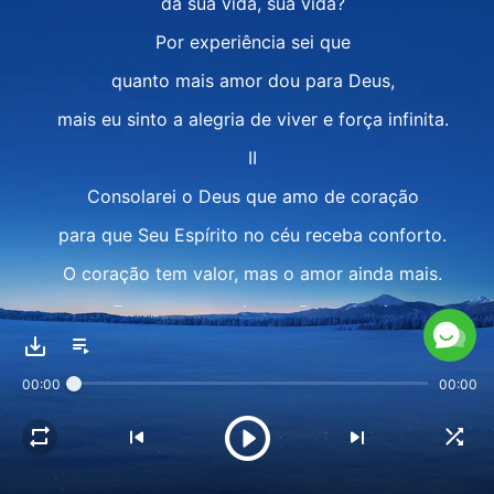
da sua vida, sua vida?
Por experiência sei que
quanto mais amor dou para Deus,
mais eu sinto a alegria de viver e força infinita.
II
Consolarei o Deus que amo de coração
para que Seu Espírito no céu receba conforto.
O coração tem valor, mas o amor ainda mais.
Esse amor precioso a Deus darei,
para que Ele desfrute do que há de melhor de mim.
00:00
00:00
O amor do homem é precioso para Deus;
Ele abençoa os que O amam.
Dá a eles ainda mais,