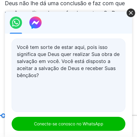
Você tem sorte de estar aqui, pois isso
significa que Deus quer realizar Sua obra de
salvação em você. Você está disposto a
aceitar a salvação de Deus e receber Suas
bênçãos?
Agora você experienciou que a obra de Deus é
Como conhecer a soberania de Deus
(Parte três)
Conecte-se conosco no WhatsApp
prática? (Sim.) É tão prática. A praticidade da
00:20
34:35