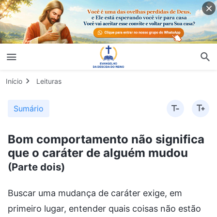
Início
Leituras
Sumário
Bom comportamento não significa
que o caráter de alguém mudou
(Parte dois)
Buscar uma mudança de caráter exige, em primeiro lugar, entender quais coisas não estão relacionadas à mudança de caráter e não se inserem no escopo da mudança de caráter, mas são, em vez disso, bons comportamentos externos, bem como entender a que se refere a mudança de caráter da qual Deus fala, e o que Deus quer mudar no homem — as pessoas precisam entender essas questões. O que o homem considera uma mudança de caráter é apenas uma mudança comportamental, e isso é uma coisa diferente e uma senda diferente da mudança de caráter da qual Deus fala. O que o homem imagina ser uma mudança de caráter pode garantir que as pessoas não se rebelem contra Deus, nem resistam ou traiam a Deus? Isso pode fazer com que, no fim, elas permaneçam firmes em seu testemunho e satisfaçam as intenções de Deus? A mudança de caráter da qual Deus fala significa que, por meio da prática da verdade, por meio de experimentar Seu julgamento e castigo, e por meio da poda, de ser provado e refinado por Ele, as pessoas alcançam um entendimento das intenções de Deus e das verdades princípios, e então vivem de acordo com as verdades princípios, obtendo um coração que se submete e teme a Deus, sem nenhum equívoco sobre Deus, e possuindo conhecimento verdadeiro e adoração verdadeira a Deus. Aquilo de que Deus fala é uma mudança no caráter de uma pessoa, mas a que se refere a mudança de caráter da qual o homem fala? Refere-se a um comportamento melhorado, a parecer bem-comportado e calmo, e a não ser arrogante; significa falar de modo refinado e disciplinado, não ser malcriado nem malicioso, e possuir consciência, razão e padrões morais em sua fala e comportamento. Existe alguma diferença entre a mudança de caráter da qual fala o homem e a mudança de caráter que Deus exige? Qual é a diferença? A mudança de caráter da qual fala o homem é uma mudança no comportamento exterior, uma mudança que se conforma às noções e imaginações humanas. A mudança de caráter que Deus exige é você se livrar do seu caráter corrupto, é uma mudança na vida caráter causada pelo entendimento da verdade, uma mudança em sua perspectiva sobre as coisas, uma mudança no olhar para a vida e nos valores. Existe uma diferença. Não importa se você está lidando com pessoas ou coisas, todos os seus motivos, os princípios de suas ações e seu padrão de avaliação precisam estar de acordo com a verdade, e você precisa buscar as verdades princípios; esse é o único jeito de alcançar uma mudança de caráter. Se você sempre se avalia segundo padrões de comportamento, se você sempre se concentra em mudanças em seu comportamento exterior e acha que está vivendo semelhança humana e que tem a aprovação de Deus só porque você possui um pouco de bom comportamento, isso está completamente errado. Como você tem caracteres corruptos, consegue se opor a Deus e corre o risco de traí-Lo, se você não buscar a verdade para resolver seu caráter corrupto, não importa quão bom seja seu comportamento externo, você não será capaz de alcançar submissão verdadeira a Deus e não será capaz de temer a Deus e evitar o mal. O mero bom comportamento exterior pode produzir um coração temente a Deus? Ele pode fazer com que uma pessoa tema a Deus e evite o mal? Se as pessoas não conseguem temer a Deus nem evitar o mal, então nenhuma quantidade de bom comportamento significa que elas têm submissão verdadeira a Deus. Portanto, nenhuma quantidade de bom comportamento significa uma mudança no caráter. Algumas pessoas falam de forma muito refinada, nunca usam linguagem obscena, igual aos acadêmicos — as palavras até saem de sua boca como se saíssem da caneta de mestres, como se elas fossem literatas ou oradoras. Olhando para esses comportamentos e manifestações superficiais, não se pode ver nenhum problema, mas como você pode descobrir se há problemas no caráter delas? Como você pode avaliar se houve alguma mudança no caráter delas? Através de quê isso pode ser visto? (Observando a atitude delas em relação à verdade.) Esse é um indicador para avaliar isso. Existe mais algum? (Observar os princípios delas para fazer as coisas e os pontos de vista delas sobre as coisas). Isso toca no cerne da questão. Você não deve olhar para o modo de falar, se é elegante ou vulgar, ou para a linguagem intelectual — não olhe para a superfície. Algumas pessoas falam de forma muito prolixa, não sabem se expressar e ficam inquietas quando estão ansiosas — isso está relacionado a seu caráter? (Não.) Isso só é comportamento externo, no máximo está relacionado à índole pessoal ou à criação familiar, não está relacionado ao caráter. Então, como você consegue ver que tipo de caráter elas têm, se o caráter delas mudou, e se elas são pessoas que praticam a verdade? Olhando para o conteúdo da fala delas. Se todas as palavras delas são verdadeiras e vêm do fundo do coração, sem qualquer desejo ou ambição, e se não há intenções por trás da fala delas, se apenas falam palavras francas e honestas, e se são capazes de se abrir para os outros sobre dificuldades e fraquezas, e de comunicar e compartilhar com os outros a luz e o esclarecimento que recebem, se são verdadeiras sobre tudo que querem fazer, desnudando-se totalmente e de forma aberta, então elas não são buscadores da verdade? Por ora, não falemos sobre se o caráter delas mudou, nem sobre quanto mudou, mas, a julgar por essas revelações e manifestações, essas são pessoas que praticam a verdade. Agora, vejamos a maneira como elas tratam as outras pessoas. Elas são capazes de tratar as pessoas com justiça e não as oprimem, elas apoiam e ajudam os irmãos mais fracos e não zombam deles. Além disso, elas são leais e consideram as intenções de Deus em seus deveres, e, independentemente das dificuldades que encontram, elas não jogam a toalha e são capazes de defender os interesses da casa de Deus. Essas não são manifestações de pessoas que praticam a verdade? (Sim.) Tais pessoas são relativamente íntegras e amam a verdade num grau comparativamente alto. Alguém pode falar de uma forma muito refinada, vestir-se de forma muito adequada e parecer muito devoto por fora, mas qual é o conteúdo de sua fala? Ele diz: “Eu fazia parceria com o líder fulano de tal, e ele tinha um defeito na fala, por isso eu precisava falar mais durante a comunhão nas reuniões — o capaz sempre precisa fazer mais trabalho, certo? Como resultado, os irmãos começaram a me idolatrar, não pude evitar que o fizessem e tive de continuar me comunicando. Depois de ser regados por mim pessoalmente, muitos irmãos ficaram muito próximos de mim, então, quando algum deles tinha um problema, eu geralmente conseguia resolvê-lo. Quando algumas pessoas ficavam fracas, eu só precisava me comunicar com elas, e elas recuperavam as forças. Não tenho outros defeitos, meu maior defeito é meu coração mole. Não sou capaz de ver os outros sofrerem; sempre que alguém está sofrendo, isso me deixa angustiado, e eu queria poder sofrer no lugar dele”. Qual é o significado dessas palavras? Essas palavras não parecem ser problemáticas, mas existe um problema com os motivos de sua fala? (Sim, ele está exaltando a si mesmo e testificando de si mesmo.) Qual é o caráter dessa pessoa? Seu caráter é arrogante e enganoso, ela quer usar esse método e usar todas essas palavras para produzir um efeito, para insinuar algo um pouco diferente, para fazer com que os outros a admirem e adorem. São esses o objetivo e a intenção de suas palavras. As pessoas confusas, que não têm discernimento, ouvem-na e pensam: “Essa pessoa é realmente fantástica, não surpreende que ela seja um líder, ela é melhor do que nós, é material de liderança”. Esse é o pensamento de uma pessoa confusa que não consegue perceber as coisas. Aqueles que têm discernimento entenderão: “Ele falava tanto de como ele é bom, de como trabalha muito e dos serviços que prestou, de como beneficiou e ajudou os irmãos, para que as pessoas o admirem, o tempo todo dizendo que não quer que as pessoas o admirem. Na verdade, ele não para de correr por aí para que as pessoas o admirem e adorem. Ele não é apenas arrogante, mas também muito enganoso! Ele quer conquistar o coração das pessoas, disputar com Deus por status, e ele usa esse método para enganar as pessoas. Ele não é igual a Paulo? Ele é um diabo! Ele falou por tanto tempo sem mencionar nenhum de seus erros ou falhas, como se não tivesse nenhum caráter corrupto; as falhas sobre as quais ele falou fazem com que as pessoas o invejem e o admirem enormemente, e se sintam inadequadas. Embora ele não faça diretamente com que as pessoas o adorem e o exaltem, o efeito que suas palavras têm é fazer com que as pessoas o exaltem e adorem; ele conquista e rouba o coração das pessoas, e ele engana as pessoas confusas e aquelas que são ignorantes e têm estatura imatura. Isso não é desorientar as pessoas? Os motivos por trás de suas palavras são tão insidiosos e sinistros demais! Essa pessoa se insere na categoria dos anticristos; é fácil discernir isso”. Existe uma diferença clara entre esses dois tipos de pessoas. Um tipo de pessoa fala de maneira muito simples e comum, mas é genuíno e fala com sinceridade e de coração; não importa o que diga, as pessoas não o adorarão, mas apenas o favorecerão no coração. Esse tipo de pessoa não rouba o coração das pessoas, nem ocupa um espaço no coração delas, e sabe tratar as pessoas como iguais; as pessoas não serão constrangidas por ele, nem manipuladas ou controladas por ele. Essa é uma pessoa verdadeiramente boa. Nada em sua fala, na maneira como se comporta e lida com os assuntos, revela quaisquer ambições ou desejos, nem mostra que ela deseja controlar as pessoas ou ocupar um espaço no coração das pessoas; ela não tem esse caráter, é uma pessoa com humanidade. As pessoas que são perversas, que são sempre ambiciosas e querem controlar os outros, realmente reverenciam o poder e o status, por isso, muitas vezes, elas dizem coisas que as exibem e dão testemunho delas, e fazem coisas que enganam e controlam as pessoas. Esse é um caráter claramente