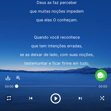
Deus as faz perceber
que muitas noções impedem
que elas O conheçam.
Quando você reconhece
que tem intenções erradas,
se as deixar de lado, com suas noções,
testemunhar e ficar firme em tudo,
provará realmente que
rebelou-se contra a carne,
00:00
00:00
contra a carne.
II
Quando você se rebela contra a carne,