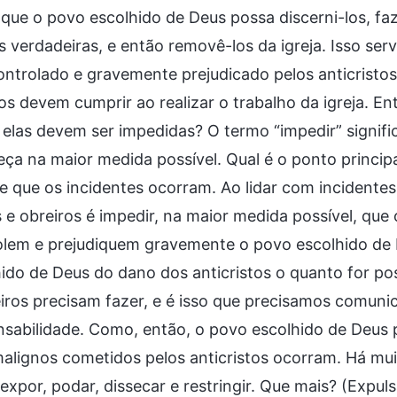
ue o povo escolhido de Deus possa discerni-los, fa
 verdadeiras, e então removê-los da igreja. Isso ser
ontrolado e gravemente prejudicado pelos anticristos.
os devem cumprir ao realizar o trabalho da igreja. Ent
las devem ser impedidas? O termo “impedir” significa
ça na maior medida possível. Qual é o ponto princip
 que os incidentes ocorram. Ao lidar com incidentes d
s e obreiros é impedir, na maior medida possível, que
olem e prejudiquem gravemente o povo escolhido de 
ido de Deus do dano dos anticristos o quanto for poss
iros precisam fazer, e é isso que precisamos comunic
nsabilidade. Como, então, o povo escolhido de Deus 
alignos cometidos pelos anticristos ocorram. Há mui
xpor, podar, dissecar e restringir. Que mais? (Expul