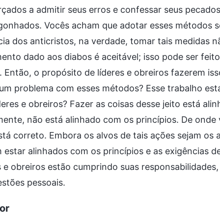
rçados a admitir seus erros e confessar seus pecado
gonhados. Vocês acham que adotar esses métodos se
ia dos anticristos, na verdade, tomar tais medidas n
ento dado aos diabos é aceitável; isso pode ser fe
. Então, o propósito de líderes e obreiros fazerem is
gum problema com esses métodos? Esse trabalho está
deres e obreiros? Fazer as coisas desse jeito está al
ente, não está alinhado com os princípios. De onde 
stá correto. Embora os alvos de tais ações sejam o
estar alinhados com os princípios e as exigências de
s e obreiros estão cumprindo suas responsabilidades,
stões pessoais.
por