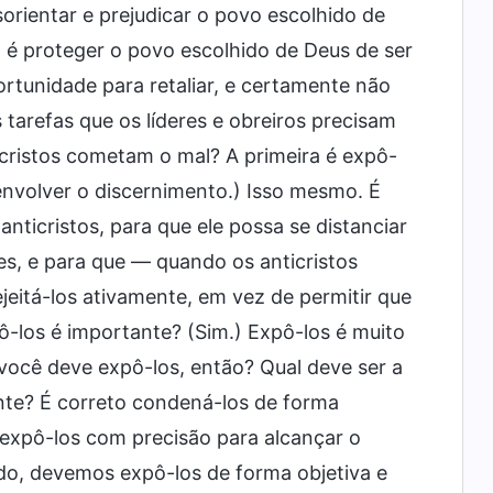
sorientar e prejudicar o povo escolhido de
o é proteger o povo escolhido de Deus de ser
rtunidade para retaliar, e certamente não
tarefas que os líderes e obreiros precisam
ticristos cometam o mal? A primeira é expô-
envolver o discernimento.) Isso mesmo. É
anticristos, para que ele possa se distanciar
es, e para que — quando os anticristos
jeitá-los ativamente, em vez de permitir que
ô-los é importante? (Sim.) Expô-los é muito
ocê deve expô-los, então? Qual deve ser a
ente? É correto condená-los de forma
xpô-los com precisão para alcançar o
do, devemos expô-los de forma objetiva e