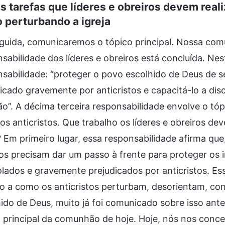
s tarefas que líderes e obreiros devem realiz
 perturbando a igreja
guida, comunicaremos o tópico principal. Nossa co
sabilidade dos líderes e obreiros está concluída. Ne
sabilidade: “proteger o povo escolhido de Deus de s
icado gravemente por anticristos e capacitá-lo a disc
o”. A décima terceira responsabilidade envolve o tó
 os anticristos. Que trabalho os líderes e obreiros 
? Em primeiro lugar, essa responsabilidade afirma que,
os precisam dar um passo à frente para proteger os
lados e gravemente prejudicados por anticristos. Ess
o a como os anticristos perturbam, desorientam, co
ido de Deus, muito já foi comunicado sobre isso ant
 principal da comunhão de hoje. Hoje, nós nos conc