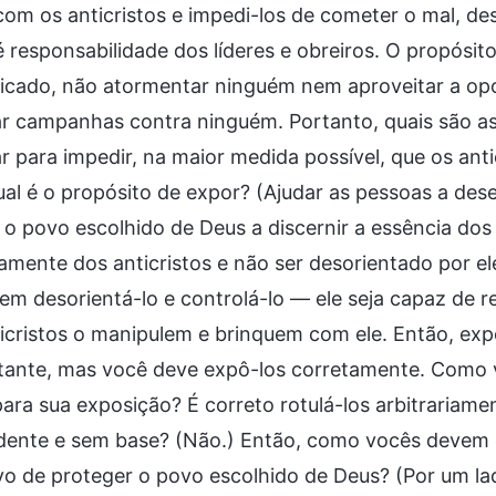
com os anticristos e impedi-los de cometer o mal, de
 responsabilidade dos líderes e obreiros. O propósit
icado, não atormentar ninguém nem aproveitar a opo
ar campanhas contra ninguém. Portanto, quais são as 
ar para impedir, na maior medida possível, que os an
ual é o propósito de expor? (Ajudar as pessoas a des
 o povo escolhido de Deus a discernir a essência dos 
amente dos anticristos e não ser desorientado por el
em desorientá-lo e controlá-lo — ele seja capaz de re
icristos o manipulem e brinquem com ele. Então, exp
tante, mas você deve expô-los corretamente. Como v
ara sua exposição? É correto rotulá-los arbitrariam
dente e sem base? (Não.) Então, como vocês devem e
vo de proteger o povo escolhido de Deus? (Por um la