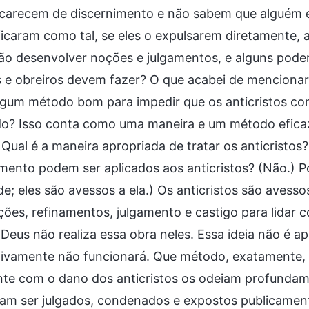
carecem de discernimento e não sabem que alguém é u
ficaram como tal, se eles o expulsarem diretamente,
o desenvolver noções e julgamentos, e alguns poderã
s e obreiros devem fazer? O que acabei de mencionar? 
lgum método bom para impedir que os anticristos c
o? Isso conta como uma maneira e um método eficaze
 Qual é a maneira apropriada de tratar os anticristos
mento podem ser aplicados aos anticristos? (Não.) P
e; eles são avessos a ela.) Os anticristos são avesso
ões, refinamentos, julgamento e castigo para lidar c
 Deus não realiza essa obra neles. Essa ideia não é 
itivamente não funcionará. Que método, exatamente,
te com o dano dos anticristos os odeiam profundame
am ser julgados, condenados e expostos publicament