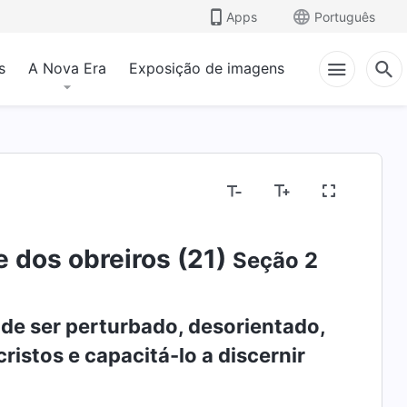
Apps
Português
s
A Nova Era
Exposição de imagens
e dos obreiros (21)
Seção 2
 de ser perturbado, desorientado,
istos e capacitá-lo a discernir