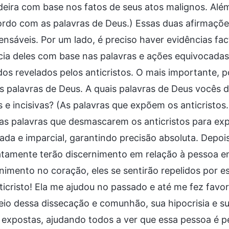
eira com base nos fatos de seus atos malignos. Além
rdo com as palavras de Deus.) Essas duas afirmaçõe
ensáveis. Por um lado, é preciso haver evidências fac
cia deles com base nas palavras e ações equivocadas
os revelados pelos anticristos. O mais importante, p
 palavras de Deus. A quais palavras de Deus vocês d
s e incisivas? (As palavras que expõem os anticristo
as palavras que desmascarem os anticristos para ex
da e imparcial, garantindo precisão absoluta. Depois
tamente terão discernimento em relação à pessoa en
nimento no coração, eles se sentirão repelidos por es
icristo! Ela me ajudou no passado e até me fez favo
io dessa dissecação e comunhão, sua hipocrisia e su
expostas, ajudando todos a ver que essa pessoa é p