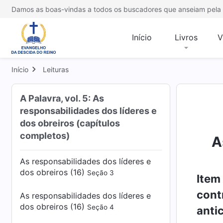
dos obreiros (15)
Seção 3
Damos as boas-vindas a todos os buscadores que anseiam pela 
As responsabilidades dos líderes e
dos obreiros (15)
Seção 4
Início
Livros
V
As responsabilidades dos líderes e
dos obreiros (15)
Início
Leituras
Seção 5
As responsabilidades dos líderes e
A Palavra, vol. 5: As
dos obreiros (16)
Seção 1
responsabilidades dos líderes e
dos obreiros (capítulos
As responsabilidades dos líderes e
completos)
dos obreiros (16)
A
Seção 2
As responsabilidades dos líderes e
dos obreiros (16)
Seção 3
Item
cont
As responsabilidades dos líderes e
dos obreiros (16)
Seção 4
anti