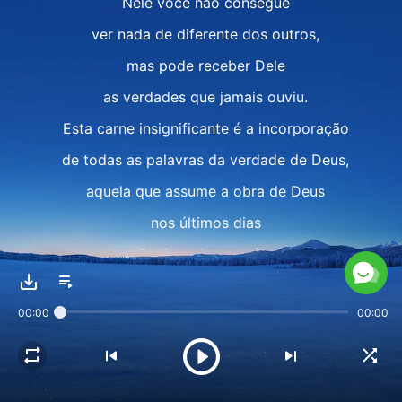
Nele você não consegue
ver nada de diferente dos outros,
mas pode receber Dele
as verdades que jamais ouviu.
Esta carne insignificante é a incorporação
de todas as palavras da verdade de Deus,
aquela que assume a obra de Deus
nos últimos dias
e expressão de todo o caráter de Deus
para que o homem venha a conhecer.
00:00
00:00
Ele é a sua porta para o reino
e seu guia rumo à nova era.
Um homem comum como esse