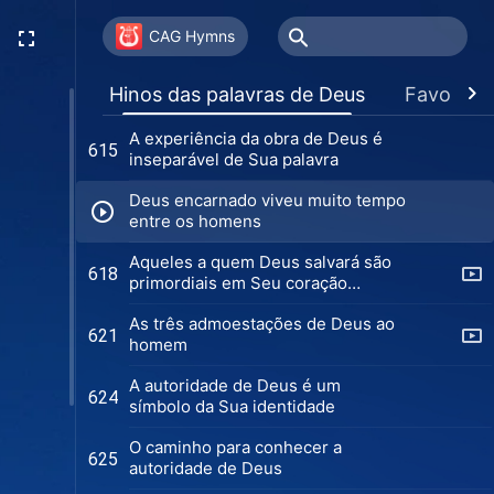
Quando você abre o seu coração
612
para Deus
CAG Hymns
Deixe que Deus entre no seu
613
Hinos das palavras de Deus
Favoritos
coração
A experiência da obra de Deus é
615
inseparável de Sua palavra
Deus encarnado viveu muito tempo
entre os homens
Aqueles a quem Deus salvará são
618
primordiais em Seu coração
(Versão 1)
As três admoestações de Deus ao
621
homem
A autoridade de Deus é um
624
símbolo da Sua identidade
O caminho para conhecer a
625
autoridade de Deus