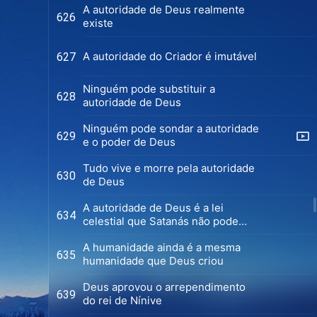
A autoridade de Deus realmente
626
existe
A autoridade do Criador é imutável
627
Ninguém pode substituir a
628
autoridade de Deus
Ninguém pode sondar a autoridade
629
e o poder de Deus
Tudo vive e morre pela autoridade
630
de Deus
A autoridade de Deus é a lei
634
celestial que Satanás não pode
transpor
A humanidade ainda é a mesma
635
humanidade que Deus criou
Deus aprovou o arrependimento
639
do rei de Nínive