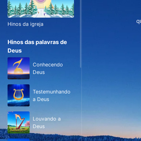
q
Hinos da igreja
Hinos das palavras de
Deus
Conhecendo
Deus
Testemunhando
a Deus
Louvando a
Deus