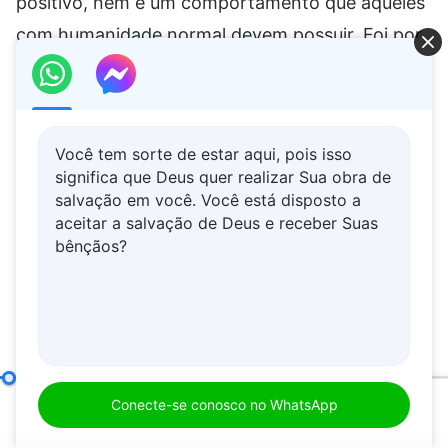
Você tem sorte de estar aqui, pois isso
significa que Deus quer realizar Sua obra de
salvação em você. Você está disposto a
aceitar a salvação de Deus e receber Suas
bênçãos?
O que significa buscar a verdade (4)
Parte dois
Conecte-se conosco no WhatsApp
00:20
01:13:06