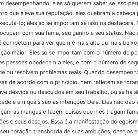
m desempenhando, eles só querem saber se isso perm
to que eleve sua reputação, eles quebram a cabeça p
executá-lo; eles só se importam se isso os destacará
eocupam com sua fama, seu ganho e seu status. Não
só competem para ver quem é mais alto ou mais baix
ação maior. Eles só se importam com o número de p
as pessoas obedecem a eles, e com o número de seg
de ou resolvem problemas reais. Quando desempenha
sas de acordo com o princípio, nem refletem se foram
uve desvios ou descuidos em seu trabalho, ou se há
ede e em quais são as intenções Dele. Eles não dão 
açam as mangas e fazem coisas que lhes tragam fama,
es e seus desejos. Essa é a manifestação do egoísmo
eu coração transborda de suas ambições, desejos e e