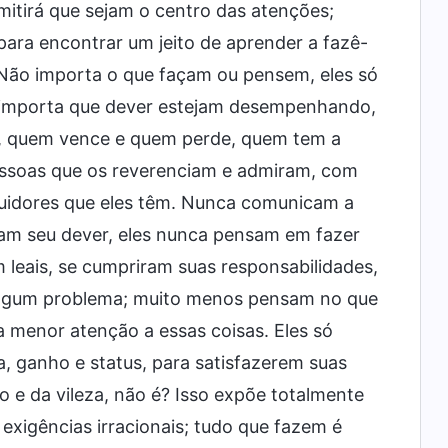
itirá que sejam o centro das atenções;
ara encontrar um jeito de aprender a fazê-
. Não importa o que façam ou pensem, eles só
 importa que dever estejam desempenhando,
o, quem vence e quem perde, quem tem a
essoas que os reverenciam e admiram, com
uidores que eles têm. Nunca comunicam a
m seu dever, eles nunca pensam em fazer
 leais, se cumpriram suas responsabilidades,
 algum problema; muito menos pensam no que
a menor atenção a essas coisas. Eles só
 ganho e status, para satisfazerem suas
 e da vileza, não é? Isso expõe totalmente
xigências irracionais; tudo que fazem é