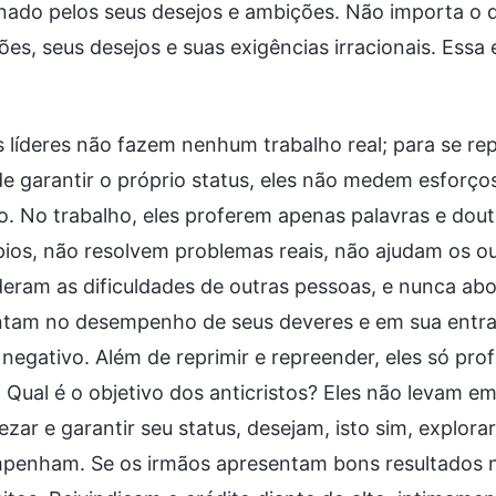
ado pelos seus desejos e ambições. Não importa o q
es, seus desejos e suas exigências irracionais. Essa
 líderes não fazem nenhum trabalho real; para se repo
e garantir o próprio status, eles não medem esforço
o. No trabalho, eles proferem apenas palavras e do
ípios, não resolvem problemas reais, não ajudam os
eram as dificuldades de outras pessoas, e nunca abor
ntam no desempenho de seus deveres e em sua entra
 negativo. Além de reprimir e repreender, eles só pro
. Qual é o objetivo dos anticristos? Eles não levam 
zar e garantir seu status, desejam, isto sim, explora
penham. Se os irmãos apresentam bons resultados n