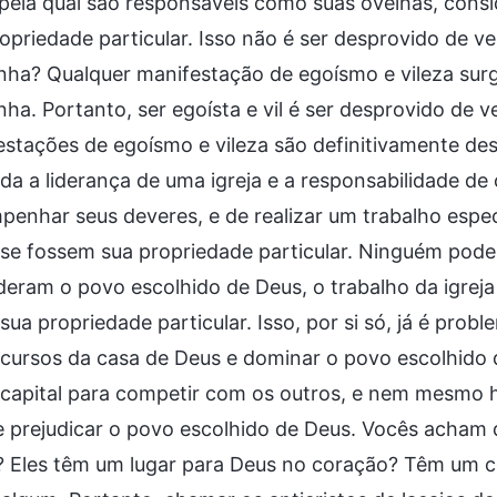
 pela qual são responsáveis como suas ovelhas, cons
opriedade particular. Isso não é ser desprovido de v
ha? Qualquer manifestação de egoísmo e vileza surg
ha. Portanto, ser egoísta e vil é ser desprovido de
stações de egoísmo e vileza são definitivamente de
da a liderança de uma igreja e a responsabilidade de
enhar seus deveres, e de realizar um trabalho especí
e fossem sua propriedade particular. Ninguém pode in
eram o povo escolhido de Deus, o trabalho da igreja 
ua propriedade particular. Isso, por si só, já é prob
cursos da casa de Deus e dominar o povo escolhido d
apital para competir com os outros, e nem mesmo he
 prejudicar o povo escolhido de Deus. Vocês acham 
? Eles têm um lugar para Deus no coração? Têm um 