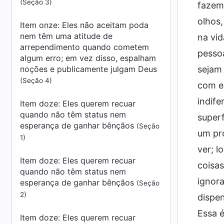
(Seção 3)
fazem 
olhos,
Item onze: Eles não aceitam poda
nem têm uma atitude de
na vid
arrependimento quando cometem
pessoa
algum erro; em vez disso, espalham
noções e publicamente julgam Deus
sejam 
(Seção 4)
com e
indif
Item doze: Eles querem recuar
quando não têm status nem
superf
esperança de ganhar bênçãos
(Seção
um pro
1)
ver; l
Item doze: Eles querem recuar
coisas
quando não têm status nem
ignor
esperança de ganhar bênçãos
(Seção
2)
dispe
Essa é
Item doze: Eles querem recuar