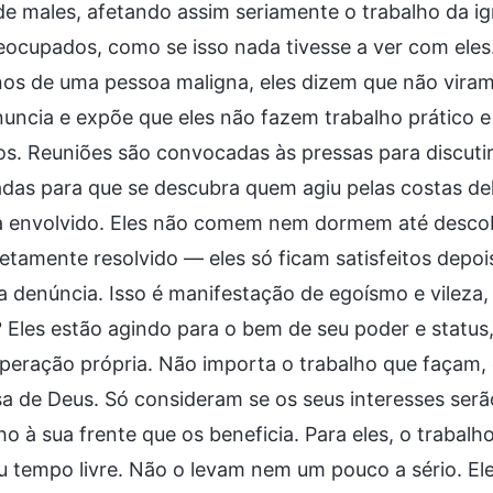
de males, afetando assim seriamente o trabalho da i
ocupados, como se isso nada tivesse a ver com eles
nos de uma pessoa maligna, eles dizem que não viram
uncia e expõe que eles não fazem trabalho prático e
os. Reuniões são convocadas às pressas para discuti
adas para que se descubra quem agiu pelas costas d
a envolvido. Eles não comem nem dormem até descobri
tamente resolvido — eles só ficam satisfeitos depo
 denúncia. Isso é manifestação de egoísmo e vileza,
? Eles estão agindo para o bem de seu poder e statu
eração própria. Não importa o trabalho que façam, 
sa de Deus. Só consideram se os seus interesses se
ho à sua frente que os beneficia. Para eles, o trabalh
 tempo livre. Não o levam nem um pouco a sério. Ele