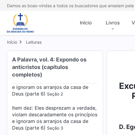
Item dez: Eles desprezam a verdade,
Damos as boas-vindas a todos os buscadores que anseiam pela 
violam descaradamente os princípios
e ignoram os arranjos da casa de
Início
Livros
V
Deus (parte 5)
Seção 4
Item dez: Eles desprezam a verdade,
Início
Leituras
violam descaradamente os princípios
e ignoram os arranjos da casa de
A Palavra, vol. 4: Expondo os
Deus (parte 6)
Seção 1
anticristos (capítulos
Item dez: Eles desprezam a verdade,
completos)
violam descaradamente os princípios
Exc
e ignoram os arranjos da casa de
Deus (parte 6)
Seção 2
Item dez: Eles desprezam a verdade,
violam descaradamente os princípios
e ignoram os arranjos da casa de
D. Eg
Deus (parte 6)
Seção 3