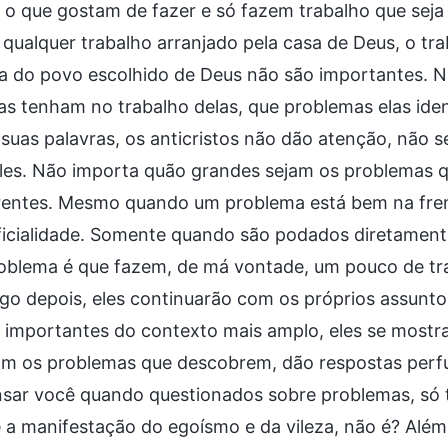
o que gostam de fazer e só fazem trabalho que seja 
 qualquer trabalho arranjado pela casa de Deus, o tr
a do povo escolhido de Deus não são importantes. Nã
s tenham no trabalho delas, que problemas elas ident
suas palavras, os anticristos não dão atenção, não 
les. Não importa quão grandes sejam os problemas qu
erentes. Mesmo quando um problema está bem na fren
icialidade. Somente quando são podados diretamente
blema é que fazem, de má vontade, um pouco de trab
ogo depois, eles continuarão com os próprios assuntos
 importantes do contexto mais amplo, eles se mostra
am os problemas que descobrem, dão respostas perfu
nsar você quando questionados sobre problemas, só 
 a manifestação do egoísmo e da vileza, não é? Além 