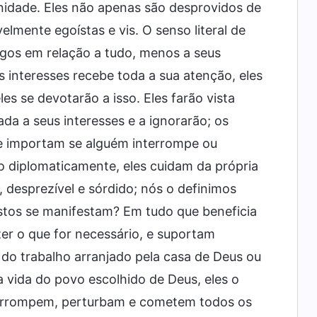
nidade. Eles não apenas são desprovidos de
lmente egoístas e vis. O senso literal de
cegos em relação a tudo, menos a seus
s interesses recebe toda a sua atenção, eles
es se devotarão a isso. Eles farão vista
da a seus interesses e a ignorarão; os
se importam se alguém interrompe ou
do diplomaticamente, eles cuidam da própria
, desprezível e sórdido; nós o definimos
istos se manifestam? Em tudo que beneficia
zer o que for necessário, e suportam
do trabalho arranjado pela casa de Deus ou
a vida do povo escolhido de Deus, eles o
errompem, perturbam e cometem todos os