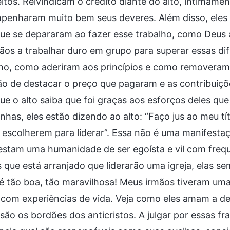
eitos. Reivindicam o crédito diante do alto, intimam
enharam muito bem seus deveres. Além disso, eles re
e se depararam ao fazer esse trabalho, como Deus a
ãos a trabalhar duro em grupo para superar essas di
lho, como aderiram aos princípios e como removeram
o de destacar o preço que pagaram e as contribuiçõ
e o alto saiba que foi graças aos esforços deles que
inhas, eles estão dizendo ao alto: “Faço jus ao meu tí
escolherem para liderar”. Essa não é uma manifestaçã
estam uma humanidade de ser egoísta e vil com freq
 que está arranjado que liderarão uma igreja, elas s
 é tão boa, tão maravilhosa! Meus irmãos tiveram um
com experiências de vida. Veja como eles amam a de
são os bordões dos anticristos. A julgar por essas fr