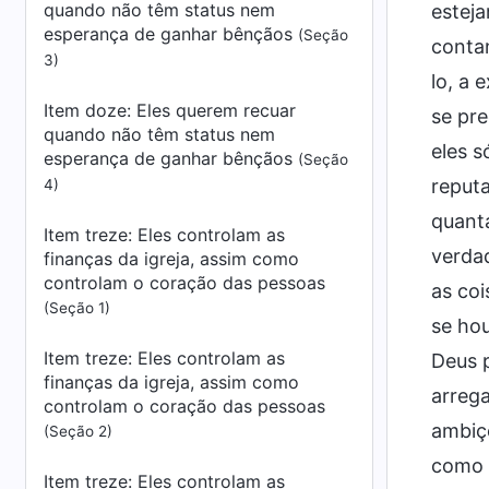
quando não têm status nem
esteja
esperança de ganhar bênçãos
(Seção
contan
3)
lo, a 
Item doze: Eles querem recuar
se pr
quando não têm status nem
eles 
esperança de ganhar bênçãos
(Seção
reput
4)
quant
Item treze: Eles controlam as
verda
finanças da igreja, assim como
controlam o coração das pessoas
as coi
(Seção 1)
se ho
Item treze: Eles controlam as
Deus p
finanças da igreja, assim como
arreg
controlam o coração das pessoas
ambiçõ
(Seção 2)
como s
Item treze: Eles controlam as