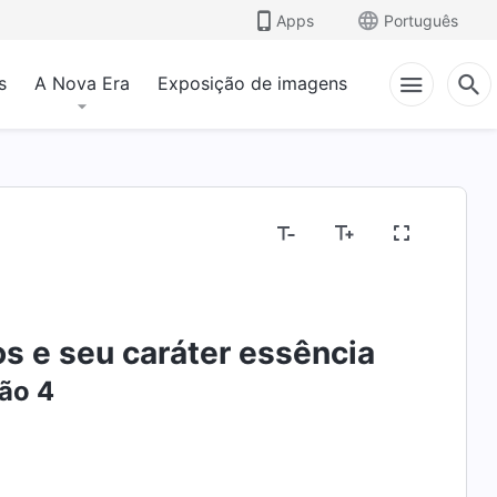
Apps
Português
s
A Nova Era
Exposição de imagens
os e seu caráter essência
ão 4