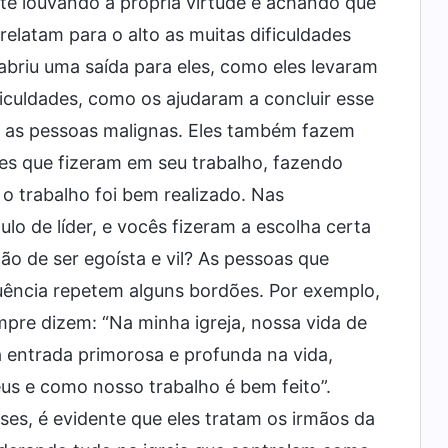
ente louvando a própria virtude e achando que
latam para o alto as muitas dificuldades
briu uma saída para eles, como eles levaram
ficuldades, como os ajudaram a concluir esse
 as pessoas malignas. Eles também fazem
es que fizeram em seu trabalho, fazendo
 o trabalho foi bem realizado. Nas
tulo de líder, e vocês fizeram a escolha certa
o de ser egoísta e vil? As pessoas que
uência repetem alguns bordões. Por exemplo,
empre dizem: “Na minha igreja, nossa vida de
a entrada primorosa e profunda na vida,
us e como nosso trabalho é bem feito”.
ases, é evidente que eles tratam os irmãos da