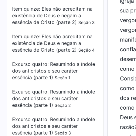
igreja
Item quinze: Eles não acreditam na
sua pr
existência de Deus e negam a
vergon
essência de Cristo (parte 2)
Seção 3
vergon
Item quinze: Eles não acreditam na
manife
existência de Deus e negam a
confia
essência de Cristo (parte 2)
Seção 4
desemp
Excurso quatro:
Resumindo a índole
como s
dos anticristos e seu caráter
essência (parte 1)
Seção 1
Consid
como s
Excurso quatro:
Resumindo a índole
dos re
dos anticristos e seu caráter
essência (parte 1)
Seção 2
como c
Deus e
Excurso quatro:
Resumindo a índole
dos anticristos e seu caráter
razão
essência (parte 1)
Seção 3