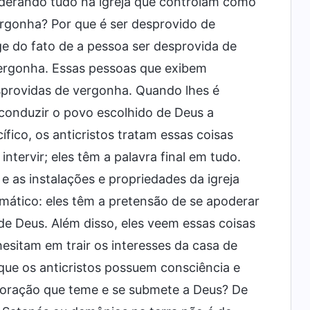
iderando tudo na igreja que controlam como
ergonha? Por que é ser desprovido de
e do fato de a pessoa ser desprovida de
 vergonha. Essas pessoas que exibem
sprovidas de vergonha. Quando lhes é
 conduzir o povo escolhido de Deus a
fico, os anticristos tratam essas coisas
tervir; eles têm a palavra final em tudo.
e as instalações e propriedades da igreja
lemático: eles têm a pretensão de se apoderar
e Deus. Além disso, eles veem essas coisas
sitam em trair os interesses da casa de
que os anticristos possuem consciência e
coração que teme e se submete a Deus? De