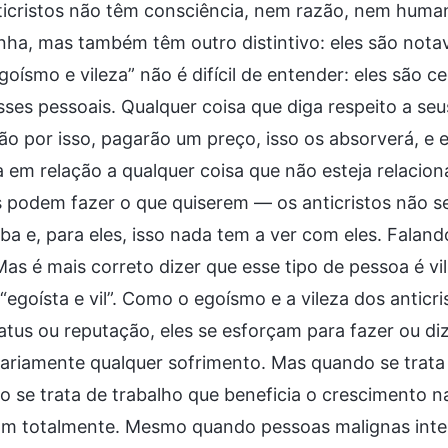
ticristos não têm consciência, nem razão, nem huma
ha, mas também têm outro distintivo: eles são notave
goísmo e vileza” não é difícil de entender: eles são 
sses pessoais. Qualquer coisa que diga respeito a seu
ão por isso, pagarão um preço, isso os absorverá, e el
 em relação a qualquer coisa que não esteja relaciona
s podem fazer o que quiserem — os anticristos não 
ba e, para eles, isso nada tem a ver com eles. Falan
Mas é mais correto dizer que esse tipo de pessoa é vil
egoísta e vil”. Como o egoísmo e a vileza dos anticr
atus ou reputação, eles se esforçam para fazer ou di
ariamente qualquer sofrimento. Mas quando se trata 
 se trata de trabalho que beneficia o crescimento n
am totalmente. Mesmo quando pessoas malignas int