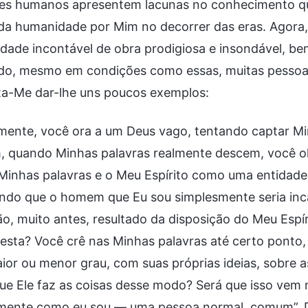
res humanos apresentem lacunas no conhecimento qu
da humanidade por Mim no decorrer das eras. Agora,
dade incontável de obra prodigiosa e insondável, bem
do, mesmo em condições como essas, muitas pessoa
ta-Me dar-lhe uns poucos exemplos:
mente, você ora a um Deus vago, tentando captar Min
 quando Minhas palavras realmente descem, você olh
inhas palavras e o Meu Espírito como uma entidade 
do que o homem que Eu sou simplesmente seria incap
ão, muito antes, resultado da disposição do Meu Esp
sta? Você crê nas Minhas palavras até certo ponto, 
or ou menor grau, com suas próprias ideias, sobre as
ue Ele faz as coisas desse modo? Será que isso vem 
mente como eu sou — uma pessoa normal, comum”. De