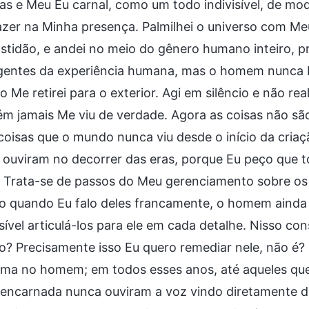
as e Meu Eu carnal, como um todo indivisível, de m
azer na Minha presença. Palmilhei o universo com M
stidão, e andei no meio do gênero humano inteiro, 
gentes da experiência humana, mas o homem nunca 
 Me retirei para o exterior. Agi em silêncio e não real
ém jamais Me viu de verdade. Agora as coisas não s
coisas que o mundo nunca viu desde o início da cria
 ouviram no decorrer das eras, porque Eu peço que
. Trata-se de passos do Meu gerenciamento sobre os 
 quando Eu falo deles francamente, o homem ainda 
ível articulá-los para ele em cada detalhe. Nisso co
 Precisamente isso Eu quero remediar nele, não é? 
ma no homem; em todos esses anos, até aqueles que
encarnada nunca ouviram a voz vindo diretamente da