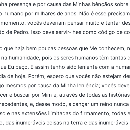
ha presença e por causa das Minhas bênçãos sobre e
o humano por milhares de anos. Não é esse precisa
momento, vocês deveriam pensar muito e tentar desc
to de Pedro. Isso deve servir-lhes como código de c
 que haja bem poucas pessoas que Me conhecem, não
 na humanidade, pois os seres humanos têm tantas defi
que Eu peço. E assim tenho sido leniente com a hum
dia de hoje. Porém, espero que vocês não estejam d
o mesmos por causa da Minha leniência; vocês dever
er e buscar por Mim e, através de todas as história
recedentes, e, desse modo, alcançar um reino nunca
so e nas extensões ilimitadas do firmamento, todas 
o, das inumeráveis coisas na terra e das inumerávei