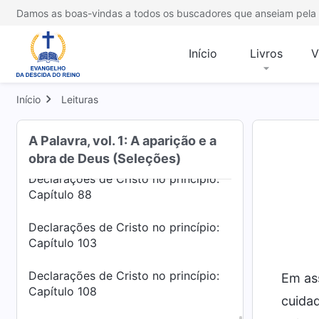
Capítulo 34
Damos as boas-vindas a todos os buscadores que anseiam pela 
Declarações de Cristo no princípio:
Capítulo 35
Início
Livros
V
Declarações de Cristo no princípio:
Capítulo 36
Início
Leituras
Declarações de Cristo no princípio:
A Palavra, vol. 1: A aparição e a
Capítulo 70
obra de Deus (Seleções)
Declarações de Cristo no princípio:
Capítulo 88
Declarações de Cristo no princípio:
Capítulo 103
Declarações de Cristo no princípio:
Em ass
Capítulo 108
cuidad