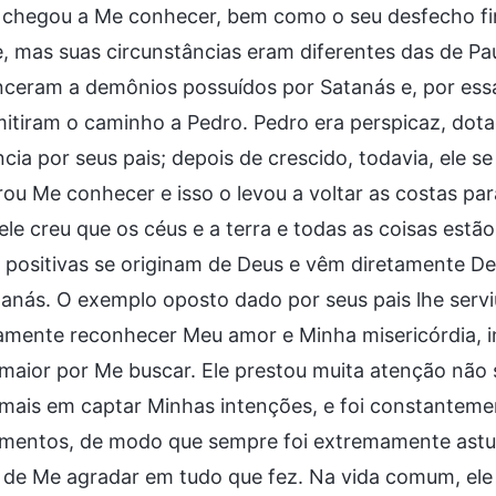
 chegou a Me conhecer, bem como o seu desfecho fin
e, mas suas circunstâncias eram diferentes das de Pa
ceram a demônios possuídos por Satanás e, por essa
itiram o caminho a Pedro. Pedro era perspicaz, dota
ncia por seus pais; depois de crescido, todavia, ele 
ou Me conhecer e isso o levou a voltar as costas para
 ele creu que os céus e a terra e todas as coisas es
s positivas se originam de Deus e vêm diretamente 
anás. O exemplo oposto dado por seus pais lhe servi
amente reconhecer Meu amor e Minha misericórdia, 
maior por Me buscar. Ele prestou muita atenção não
 mais em captar Minhas intenções, e foi constanteme
mentos, de modo que sempre foi extremamente astuto
de Me agradar em tudo que fez. Na vida comum, ele d