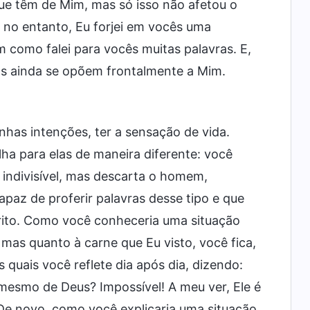
e têm de Mim, mas só isso não afetou o
 no entanto, Eu forjei em vocês uma
 como falei para vocês muitas palavras. E,
s ainda se opõem frontalmente a Mim.
has intenções, ter a sensação de vida.
a para elas de maneira diferente: você
indivisível, mas descarta o homem,
az de proferir palavras desse tipo e que
írito. Como você conheceria uma situação
mas quanto à carne que Eu visto, você fica,
 quais você reflete dia após dia, dizendo:
mesmo de Deus? Impossível! A meu ver, Ele é
 novo, como você explicaria uma situação