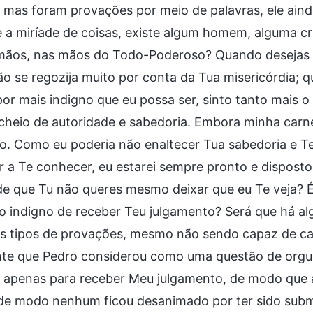
 mas foram provações por meio de palavras, ele aind
e a miríade de coisas, existe algum homem, alguma c
mãos, nas mãos do Todo-Poderoso? Quando desejas m
o se regozija muito por conta da Tua misericórdia;
or mais indigno que eu possa ser, sinto tanto mais o
 cheio de autoridade e sabedoria. Embora minha carn
to. Como eu poderia não enaltecer Tua sabedoria e 
 a Te conhecer, eu estarei sempre pronto e disposto
de que Tu não queres mesmo deixar que eu Te veja? É
 indigno de receber Teu julgamento? Será que há al
es tipos de provações, mesmo não sendo capaz de ca
nte que Pedro considerou como uma questão de orgul
e apenas para receber Meu julgamento, de modo que
 de modo nenhum ficou desanimado por ter sido subm