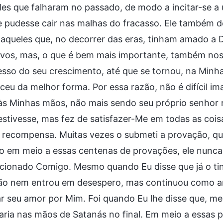
les que falharam no passado, de modo a incitar-se 
 pudesse cair nas malhas do fracasso. Ele também de
 aqueles que, no decorrer das eras, tinham amado a
vos, mas, o que é bem mais importante, também nos 
esso do seu crescimento, até que se tornou, na Minh
eu da melhor forma. Por essa razão, não é difícil i
 às Minhas mãos, não mais sendo seu próprio senhor
stivesse, mas fez de satisfazer-Me em todas as coi
 recompensa. Muitas vezes o submeti a provação, q
 em meio a essas centenas de provações, ele nunca
cionado Comigo. Mesmo quando Eu disse que já o ti
ão nem entrou em desespero, mas continuou como ant
ar seu amor por Mim. Foi quando Eu lhe disse que, m
aria nas mãos de Satanás no final. Em meio a essas 