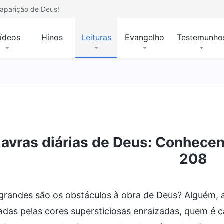
aparição de Deus!
ídeos
Hinos
Leituras
Evangelho
Testemunho
er de Deus e o que Ele tem e é
Mistérios sobre a B
lavras diárias de Deus: Conhecen
208
grandes são os obstáculos à obra de Deus? Alguém, 
adas pelas cores supersticiosas enraizadas, quem é 