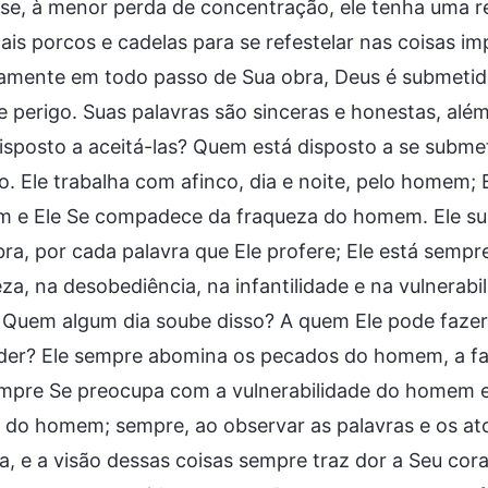
e, à menor perda de concentração, ele tenha uma re
ais porcos e cadelas para se refestelar nas coisas i
camente em todo passo de Sua obra, Deus é submetido
 perigo. Suas palavras são sinceras e honestas, alé
isposto a aceitá-las? Quem está disposto a se subm
o. Ele trabalha com afinco, dia e noite, pelo homem;
 e Ele Se compadece da fraqueza do homem. Ele supo
ra, por cada palavra que Ele profere; Ele está sempr
za, na desobediência, na infantilidade e na vulnera
. Quem algum dia soube disso? A quem Ele pode fazer
der? Ele sempre abomina os pecados do homem, a fa
empre Se preocupa com a vulnerabilidade do homem 
 do homem; sempre, ao observar as palavras e os at
ra, e a visão dessas coisas sempre traz dor a Seu cor