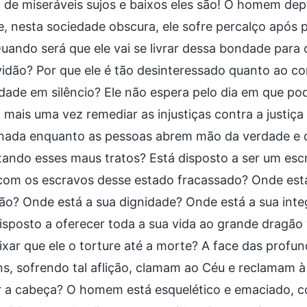
de miseráveis sujos e baixos eles são! O homem dep
e, nesta sociedade obscura, ele sofre percalço após 
Quando será que ele vai se livrar dessa bondade par
idão? Por que ele é tão desinteressado quanto ao co
ldade em silêncio? Ele não espera pelo dia em que p
 mais uma vez remediar as injustiças contra a justiç
nada enquanto as pessoas abrem mão da verdade e di
ando esses maus tratos? Está disposto a ser um esc
com os escravos desse estado fracassado? Onde está
o? Onde está a sua dignidade? Onde está a sua inte
isposto a oferecer toda a sua vida ao grande dragão
xar que ele o torture até a morte? A face das profun
s, sofrendo tal aflição, clamam ao Céu e reclamam 
r a cabeça? O homem está esquelético e emaciado, c