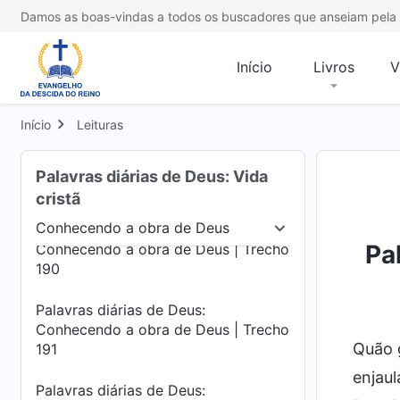
Conhecendo a obra de Deus | Trecho
Damos as boas-vindas a todos os buscadores que anseiam pela 
187
Início
Livros
V
Palavras diárias de Deus:
Conhecendo a obra de Deus | Trecho
188
Início
Leituras
Palavras diárias de Deus:
Conhecendo a obra de Deus | Trecho
Palavras diárias de Deus: Vida
189
cristã
Conhecendo a obra de Deus
Palavras diárias de Deus:
arnação
Conhecendo a obra de Deus
O carát
Pa
Conhecendo a obra de Deus | Trecho
190
Palavras diárias de Deus:
Conhecendo a obra de Deus | Trecho
Quão 
191
enjaul
Palavras diárias de Deus: