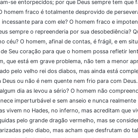
am-se entorpecidos; por que Deus sempre tem que fa
 O homem fraco é totalmente desprovido de persever
o incessante para com ele? O homem fraco e impotent
eus sempre o repreenderia por sua desobediência? 
o céu? O homem, afinal de contas, é frágil, e em sit
 de Seu coração para que o homem possa refletir le
, que está em grave problema, não tem a menor apre
ado pelo velho rei dos diabos, mas ainda está comp
 Deus ou não é nem quente nem frio para com Deus. 
algum dia as levou a sério? O homem não compreende
nece imperturbável e sem anseio e nunca realmente 
s vivem no Hades, no inferno, mas acreditam que viv
uidas pelo grande dragão vermelho, mas se consider
larizadas pelo diabo, mas acham que desfrutam do tal