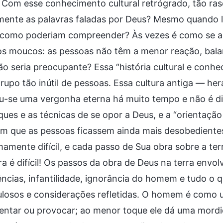
 Com esse conhecimento cultural retrógrado, tão ra
mente as palavras faladas por Deus? Mesmo quando l
 como poderiam compreender? Às vezes é como se as
os moucos: as pessoas não têm a menor reação, ba
ão seria preocupante? Essa “história cultural e conhe
rupo tão inútil de pessoas. Essa cultura antiga — h
u-se uma vergonha eterna há muito tempo e não é di
ques e as técnicas de se opor a Deus, e a “orientaç
om que as pessoas ficassem ainda mais desobedientes
amente difícil, e cada passo de Sua obra sobre a ter
ra é difícil! Os passos da obra de Deus na terra envo
ências, infantilidade, ignorância do homem e tudo o
losos e considerações refletidas. O homem é como u
ntar ou provocar; ao menor toque ele dá uma mordid