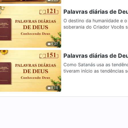
3:25
Palavras diárias de De
O destino da humanidade e o 
soberania d
9:37
Palavras diárias de De
Como Satanás usa as tendências
tiveram início as tendências 
8:10