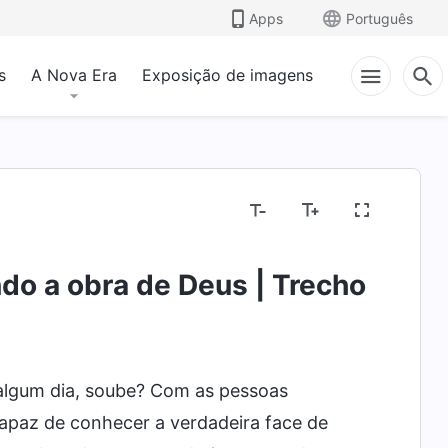
Apps
Português
s
A Nova Era
Exposição de imagens
íblia
Expondo noções religiosas
Expondo a co
do a obra de Deus | Trecho
algum dia, soube? Com as pessoas
capaz de conhecer a verdadeira face de