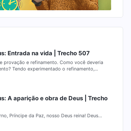
us: Entrada na vida | Trecho 507
e provação e refinamento. Como você deveria
nto? Tendo experimentado o refinamento,...
us: A aparição e obra de Deus | Trecho
no, Príncipe da Paz, nosso Deus reina! Deus
s sobre o Monte das Oliveiras. Como é...