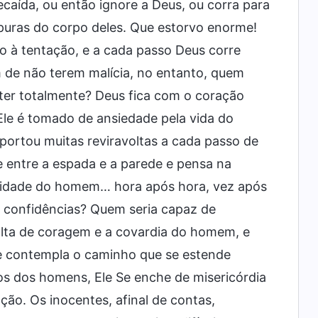
caída, ou então ignore a Deus, ou corra para
mpuras do corpo deles. Que estorvo enorme!
 à tentação, e a cada passo Deus corre
m de não terem malícia, no entanto, quem
eter totalmente? Deus fica com o coração
 Ele é tomado de ansiedade pela vida do
rtou muitas reviravoltas a cada passo de
e entre a espada e a parede e pensa na
bilidade do homem… hora após hora, vez após
 confidências? Quem seria capaz de
lta de coragem e a covardia do homem, e
e contempla o caminho que se estende
os dos homens, Ele Se enche de misericórdia
ação. Os inocentes, afinal de contas,