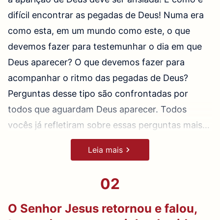
difícil encontrar as pegadas de Deus! Numa era
como esta, em um mundo como este, o que
devemos fazer para testemunhar o dia em que
Deus aparecer? O que devemos fazer para
acompanhar o ritmo das pegadas de Deus?
Perguntas desse tipo são confrontadas por
todos que aguardam Deus aparecer. Todos
vocês já refletiram sobre essas perguntas mais
de uma vez — mas qual foi o resultado? Onde
Quando vocês tiverem compreendido o que a
Leia mais
Deus aparece? Onde estão as pegadas de Deus?
aparição de Deus significa, como deveriam
Vocês já receberam as respostas? Muitos
procurar as pegadas de Deus? Essa pergunta
02
responderiam da seguinte maneira: Deus
não é difícil de explicar: onde quer que Deus
aparece entre aqueles que O seguem e Suas
apareça, ali vocês encontrarão Suas pegadas.
O Senhor Jesus retornou e falou,
pegadas estão entre nós; é simples assim!