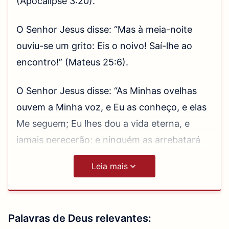
(Apocalipse 3:20)
.
O Senhor Jesus disse: “Mas à meia-noite
ouviu-se um grito: Eis o noivo! Saí-lhe ao
encontro!”
(Mateus 25:6)
.
O Senhor Jesus disse: “As Minhas ovelhas
ouvem a Minha voz, e Eu as conheço, e elas
Me seguem; Eu lhes dou a vida eterna, e
jamais perecerão; e ninguém as arrebatará
da Minha mão”
(João 10:27-29)
.
Leia mais
“Estes são os que seguem o Cordeiro para
onde quer que vá”
(Apocalipse 14:4)
.
Palavras de Deus relevantes: