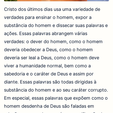
pessoa sobre Sua obra. Esse é o caráter de
Deus, que deve, aliás, ser reconhecido por todos.
Cristo dos últimos dias usa uma variedade de
Se vocês desejam testemunhar a aparição de
verdades para ensinar o homem, expor a
Deus, se desejam seguir as pegadas de Deus,
substância do homem e dissecar suas palavras e
então devem antes se afastar de suas próprias
ações. Essas palavras abrangem várias
noções. Você não deveria exigir que Deus faça
verdades: o dever do homem, como o homem
isso ou aquilo e menos ainda deveria encerrá-Lo
deveria obedecer a Deus, como o homem
em seus limites próprios e restringi-Lo a suas
deveria ser leal a Deus, como o homem deve
próprias noções. Em vez disso, vocês deveriam
viver a humanidade normal, bem como a
exigir de si mesmos como deveriam buscar as
sabedoria e o caráter de Deus e assim por
pegadas de Deus, como deveriam aceitar a
diante. Essas palavras são todas dirigidas à
aparição de Deus e como deveriam se submeter
substância do homem e ao seu caráter corrupto.
à nova obra de Deus; isso é o que o homem
Em especial, essas palavras que expõem como o
deveria fazer. Como o homem não é a verdade e
homem desdenha de Deus são faladas em