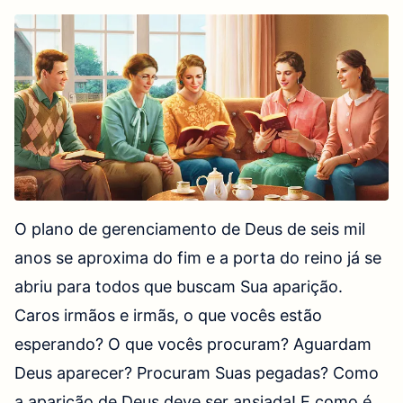
“Quem tem ouvidos, ouça o que o Espírito diz
às igrejas”
(Apocalipse Capítulos 2:29)
.
O plano de gerenciamento de Deus de seis mil
anos se aproxima do fim e a porta do reino já se
abriu para todos que buscam Sua aparição.
Caros irmãos e irmãs, o que vocês estão
esperando? O que vocês procuram? Aguardam
Deus aparecer? Procuram Suas pegadas? Como
a aparição de Deus deve ser ansiada! E como é